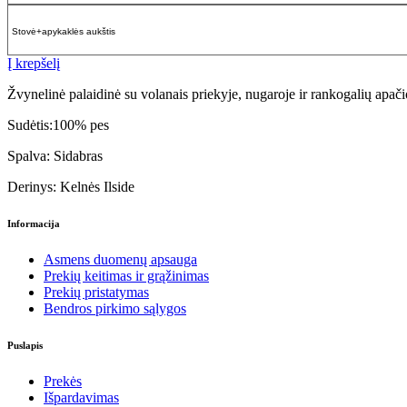
Stovė+apykaklės aukštis
Į krepšelį
Žvynelinė palaidinė su volanais priekyje, nugaroje ir rankogalių apači
Sudėtis:100% pes
Spalva: Sidabras
Derinys: Kelnės Ilside
Informacija
Asmens duomenų apsauga
Prekių keitimas ir grąžinimas
Prekių pristatymas
Bendros pirkimo sąlygos
Puslapis
Prekės
Išpardavimas