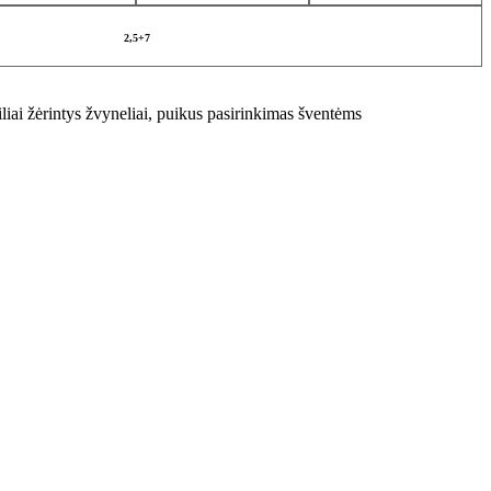
2,5+7
liai žėrintys žvyneliai, puikus pasirinkimas šventėms