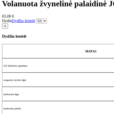
Volanuota žvynelinė palaidinė
65,00 €
Dydis
Dydžiu lentelė
×
Dydžiu lentelė
MATAS
1/2 krūtinės apimties
nugaros centro ilgis
rankovės ilgis
rankovės plotis