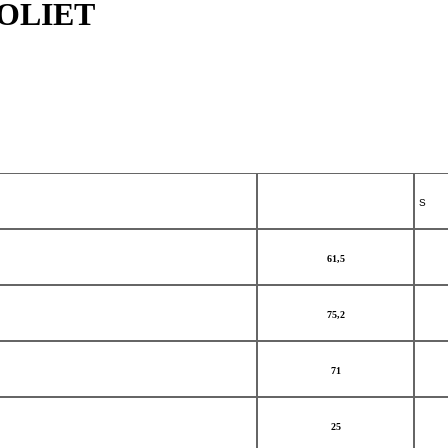
 JOLIET
S
61,5
75,2
71
25