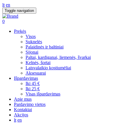
lt
en
Toggle navigation
0
Prekės
Visos
Suknelės
Palaidinės ir baltiniai
Sijonai
Paltai, kardiganai, liemenės, švarkai
Kelnės, šortai
Laisvalaikio kostiumėliai
Aksesuarai
Išpardavimas
Iki 45 €
Iki 25 €
Visas išpardavimas
Apie mus
Pardavimo vietos
Kontaktai
Akcijos
lt
en