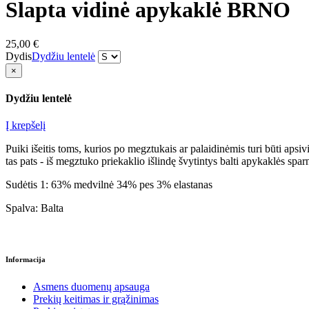
Slapta vidinė apykaklė BRNO
25,00 €
Dydis
Dydžiu lentelė
×
Dydžiu lentelė
Į krepšelį
Puiki išeitis toms, kurios po megztukais ar palaidinėmis turi būti apsiv
tas pats - iš megztuko priekaklio išlindę švytintys balti apykaklės sparn
Sudėtis 1: 63% medvilnė 34% pes 3% elastanas
Spalva: Balta
Informacija
Asmens duomenų apsauga
Prekių keitimas ir grąžinimas