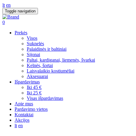
lt
en
Toggle navigation
0
Prekės
Visos
Suknelės
Palaidinės ir baltiniai
Sijonai
Paltai, kardiganai, liemenės, švarkai
Kelnės, šortai
Laisvalaikio kostiumėliai
Aksesuarai
Išpardavimas
Iki 45 €
Iki 25 €
Visas išpardavimas
Apie mus
Pardavimo vietos
Kontaktai
Akcijos
lt
en