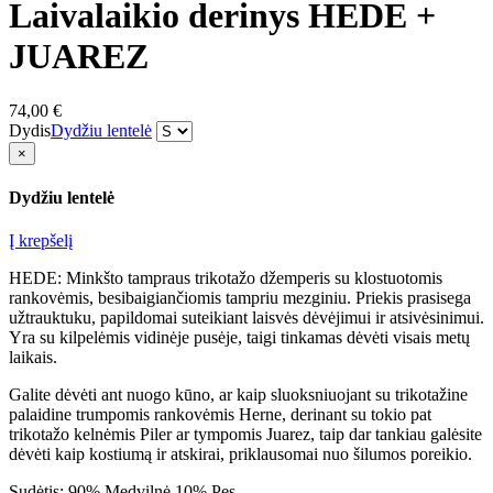
Laivalaikio derinys HEDE +
JUAREZ
74,00 €
Dydis
Dydžiu lentelė
×
Dydžiu lentelė
Į krepšelį
HEDE: Minkšto tampraus trikotažo džemperis su klostuotomis
rankovėmis, besibaigiančiomis tampriu mezginiu. Priekis prasisega
užtrauktuku, papildomai suteikiant laisvės dėvėjimui ir atsivėsinimui.
Yra su kilpelėmis vidinėje pusėje, taigi tinkamas dėvėti visais metų
laikais.
Galite dėvėti ant nuogo kūno, ar kaip sluoksniuojant su trikotažine
palaidine trumpomis rankovėmis Herne, derinant su tokio pat
trikotažo kelnėmis Piler ar tympomis Juarez, taip dar tankiau galėsite
dėvėti kaip kostiumą ir atskirai, priklausomai nuo šilumos poreikio.
Sudėtis: 90% Medvilnė 10% Pes