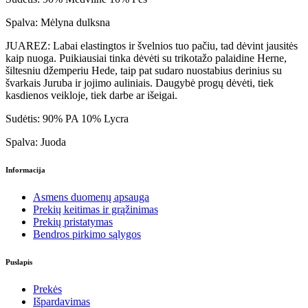
Spalva: Mėlyna dulksna
JUAREZ: Labai elastingtos ir švelnios tuo pačiu, tad dėvint jausitės
kaip nuoga. Puikiausiai tinka dėvėti su trikotažo palaidine Herne,
šiltesniu džemperiu Hede, taip pat sudaro nuostabius derinius su
švarkais Juruba ir jojimo auliniais. Daugybė progų dėvėti, tiek
kasdienos veikloje, tiek darbe ar išeigai.
Sudėtis: 90% PA 10% Lycra
Spalva: Juoda
Informacija
Asmens duomenų apsauga
Prekių keitimas ir grąžinimas
Prekių pristatymas
Bendros pirkimo sąlygos
Puslapis
Prekės
Išpardavimas