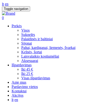
lt
en
Toggle navigation
0
Prekės
Visos
Suknelės
Palaidinės ir baltiniai
Sijonai
Paltai, kardiganai, liemenės, švarkai
Kelnės, šortai
Laisvalaikio kostiumėliai
Aksesuarai
Išpardavimas
Iki 45 €
Iki 25 €
Visas išpardavimas
Apie mus
Pardavimo vietos
Kontaktai
Akcijos
lt
en