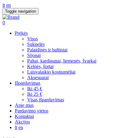
lt
en
Toggle navigation
0
Prekės
Visos
Suknelės
Palaidinės ir baltiniai
Sijonai
Paltai, kardiganai, liemenės, švarkai
Kelnės, šortai
Laisvalaikio kostiumėliai
Aksesuarai
Išpardavimas
Iki 45 €
Iki 25 €
Visas išpardavimas
Apie mus
Pardavimo vietos
Kontaktai
Akcijos
lt
en