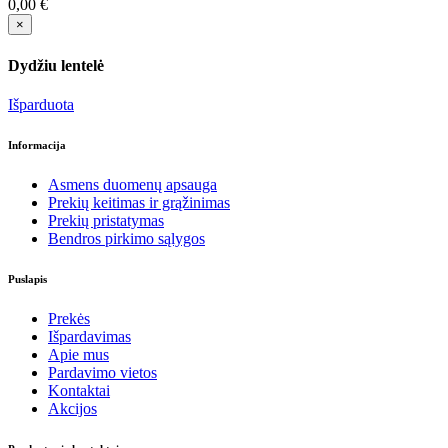
0,00 €
×
Dydžiu lentelė
Išparduota
Informacija
Asmens duomenų apsauga
Prekių keitimas ir grąžinimas
Prekių pristatymas
Bendros pirkimo sąlygos
Puslapis
Prekės
Išpardavimas
Apie mus
Pardavimo vietos
Kontaktai
Akcijos