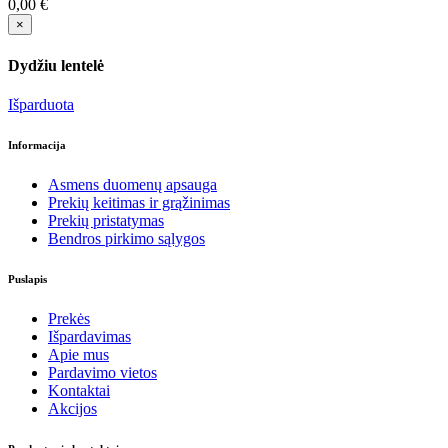
0,00 €
×
Dydžiu lentelė
Išparduota
Informacija
Asmens duomenų apsauga
Prekių keitimas ir grąžinimas
Prekių pristatymas
Bendros pirkimo sąlygos
Puslapis
Prekės
Išpardavimas
Apie mus
Pardavimo vietos
Kontaktai
Akcijos