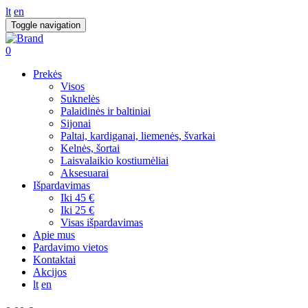
lt
en
Toggle navigation
0
Prekės
Visos
Suknelės
Palaidinės ir baltiniai
Sijonai
Paltai, kardiganai, liemenės, švarkai
Kelnės, šortai
Laisvalaikio kostiumėliai
Aksesuarai
Išpardavimas
Iki 45 €
Iki 25 €
Visas išpardavimas
Apie mus
Pardavimo vietos
Kontaktai
Akcijos
lt
en