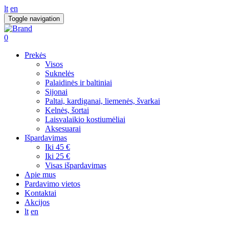
lt
en
Toggle navigation
0
Prekės
Visos
Suknelės
Palaidinės ir baltiniai
Sijonai
Paltai, kardiganai, liemenės, švarkai
Kelnės, šortai
Laisvalaikio kostiumėliai
Aksesuarai
Išpardavimas
Iki 45 €
Iki 25 €
Visas išpardavimas
Apie mus
Pardavimo vietos
Kontaktai
Akcijos
lt
en