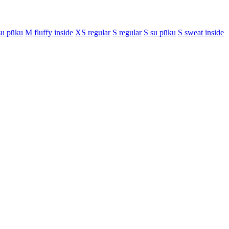
u pūku
M fluffy inside
XS regular
S regular
S su pūku
S sweat inside