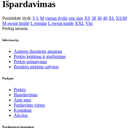
Išpardavimas
Pasirinkite dydi:
S
L
M
vienas dydis
one size
XS
38
36
40
XL
XS/M
M sweat inside
L regular
L sweat inside
XXL
Visi
Prekių nerasta
Informacija
Asmens duomenų apsauga
Prekių keitimas ir grąžinimas
Prekių pristatymas
Bendros pirkimo sąlygos
Puslapis
Prekės
Išpardavimas
Apie mus
Pardavimo vietos
Kontaktai
Akcijos
Parduotuvės kontaktai