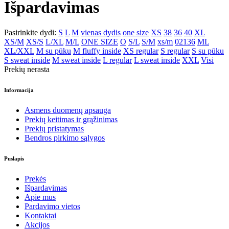
Išpardavimas
Pasirinkite dydi:
S
L
M
vienas dydis
one size
XS
38
36
40
XL
XS/M
XS/S
L/XL
M/L
ONE SIZE
O
S/L
S/M
xs/m
02136
ML
XL/XXL
M su pūku
M fluffy inside
XS regular
S regular
S su pūku
S sweat inside
M sweat inside
L regular
L sweat inside
XXL
Visi
Prekių nerasta
Informacija
Asmens duomenų apsauga
Prekių keitimas ir grąžinimas
Prekių pristatymas
Bendros pirkimo sąlygos
Puslapis
Prekės
Išpardavimas
Apie mus
Pardavimo vietos
Kontaktai
Akcijos