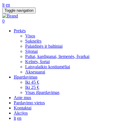
lt
en
Toggle navigation
0
Prekės
Visos
Suknelės
Palaidinės ir baltiniai
Sijonai
Paltai, kardiganai, liemenės, švarkai
Kelnės, šortai
Laisvalaikio kostiumėliai
Aksesuarai
Išpardavimas
Iki 45 €
Iki 25 €
Visas išpardavimas
Apie mus
Pardavimo vietos
Kontaktai
Akcijos
lt
en